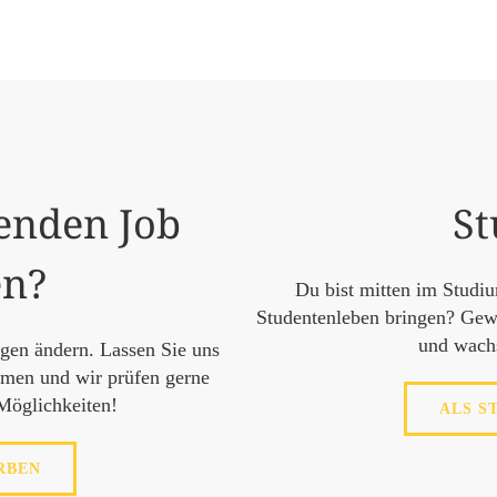
enden Job
St
en?
Du bist mitten im Studi
Studentenleben bringen? Gewi
und wach
rgen ändern. Lassen Sie uns
mmen und wir prüfen gerne
Möglichkeiten!
ALS S
RBEN