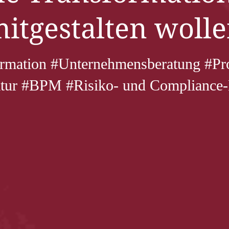
itgestalten woll
formation #Unternehmensberatung #P
ktur #BPM #Risiko- und Complianc