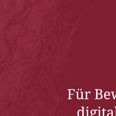
Für Be
digit