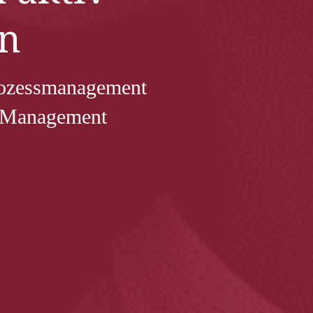
en
rozessmanagement
e-Management