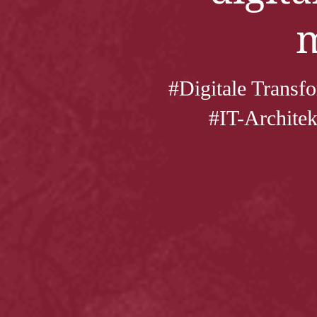
m
#Digitale Trans
#IT-Archite